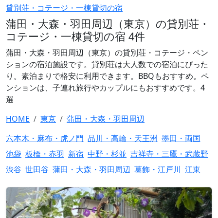
貸別荘・コテージ・一棟貸切の宿
蒲田・大森・羽田周辺（東京）の貸別荘・
コテージ・一棟貸切の宿 4件
蒲田・大森・羽田周辺（東京）の貸別荘・コテージ・ペン
ションの宿泊施設です。貸別荘は大人数での宿泊にぴった
り。素泊まりで格安に利用できます。BBQもおすすめ。ペ
ンションは、子連れ旅行やカップルにもおすすめです。4
選
HOME
東京
蒲田・大森・羽田周辺
六本木・麻布・虎ノ門
品川・高輪・天王洲
墨田・両国
池袋
板橋・赤羽
新宿
中野・杉並
吉祥寺・三鷹・武蔵野
渋谷
世田谷
蒲田・大森・羽田周辺
葛飾・江戸川
江東