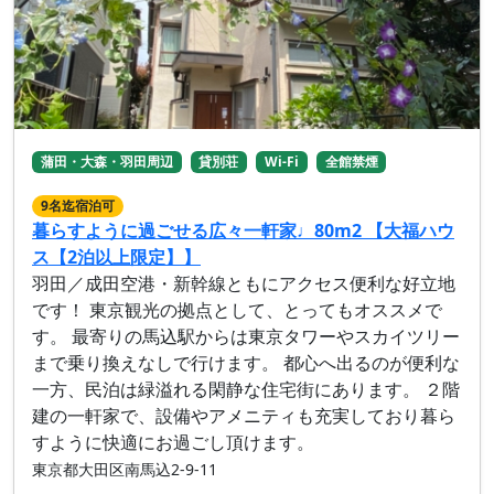
蒲田・大森・羽田周辺
貸別荘
Wi-Fi
全館禁煙
9名迄宿泊可
暮らすように過ごせる広々一軒家♩80m2 【大福ハウ
ス【2泊以上限定】】
羽田／成田空港・新幹線ともにアクセス便利な好立地
です！ 東京観光の拠点として、とってもオススメで
す。 最寄りの馬込駅からは東京タワーやスカイツリー
まで乗り換えなしで行けます。 都心へ出るのが便利な
一方、民泊は緑溢れる閑静な住宅街にあります。 ２階
建の一軒家で、設備やアメニティも充実しており暮ら
すように快適にお過ごし頂けます。
東京都大田区南馬込2-9-11