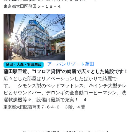
東京都大田区蒲田５－１８－４
アーバンリゾート蒲田
蒲田・大森・羽田周辺
蒲田駅至近、”1フロア貸切”の綺麗で広々とした施設です！
広々とした部屋はリノベーションしたばかりで綺麗で
す。 シモンズ製のベッドマットレス、75インチ大型テレ
ビとサウンドバー、デロンギの全自動コーヒーマシン、洗
濯乾燥機等々、設備は最新で充実！ 4
東京都大田区西蒲田７‐６４‐６ ３階、４階