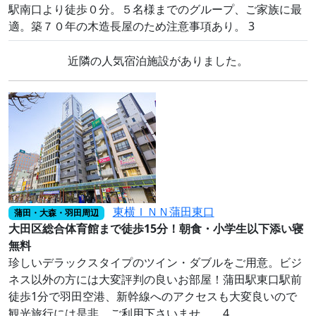
駅南口より徒歩０分。５名様までのグループ、ご家族に最
適。築７０年の木造長屋のため注意事項あり。 3
近隣の人気宿泊施設がありました。
東横ＩＮＮ蒲田東口
蒲田・大森・羽田周辺
大田区総合体育館まで徒歩15分！朝食・小学生以下添い寝
無料
珍しいデラックスタイプのツイン・ダブルをご用意。ビジ
ネス以外の方には大変評判の良いお部屋！蒲田駅東口駅前
徒歩1分で羽田空港、新幹線へのアクセスも大変良いので
観光旅行には是非、ご利用下さいませ。 4