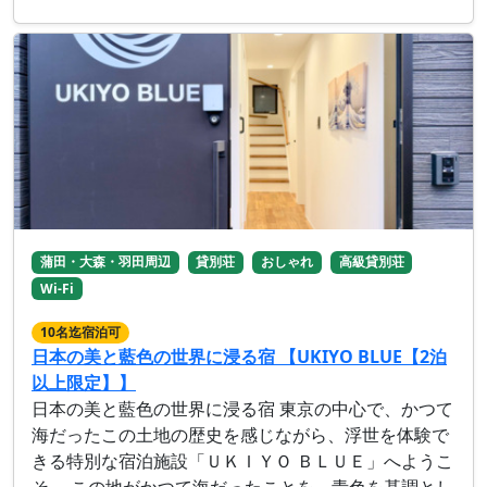
蒲田・大森・羽田周辺
貸別荘
おしゃれ
高級貸別荘
Wi-Fi
10名迄宿泊可
日本の美と藍色の世界に浸る宿 【UKIYO BLUE【2泊
以上限定】】
日本の美と藍色の世界に浸る宿 東京の中心で、かつて
海だったこの土地の歴史を感じながら、浮世を体験で
きる特別な宿泊施設「ＵＫＩＹＯ ＢＬＵＥ」へようこ
そ。 この地がかつて海だったことを、青色を基調とし