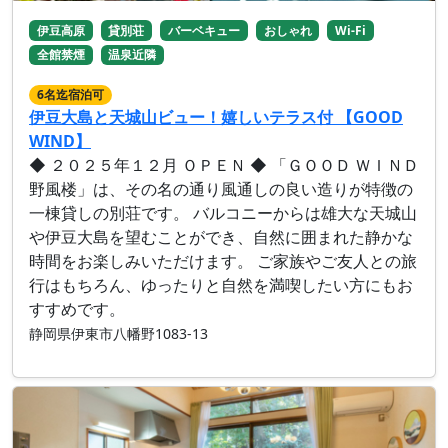
伊豆高原
貸別荘
バーベキュー
おしゃれ
Wi-Fi
全館禁煙
温泉近隣
6名迄宿泊可
伊豆大島と天城山ビュー！嬉しいテラス付 【GOOD
WIND】
◆ ２０２５年１２月 ＯＰＥＮ ◆ 「ＧＯＯＤ ＷＩＮＤ
野風楼」は、その名の通り風通しの良い造りが特徴の
一棟貸しの別荘です。 バルコニーからは雄大な天城山
や伊豆大島を望むことができ、自然に囲まれた静かな
時間をお楽しみいただけます。 ご家族やご友人との旅
行はもちろん、ゆったりと自然を満喫したい方にもお
すすめです。
静岡県伊東市八幡野1083-13