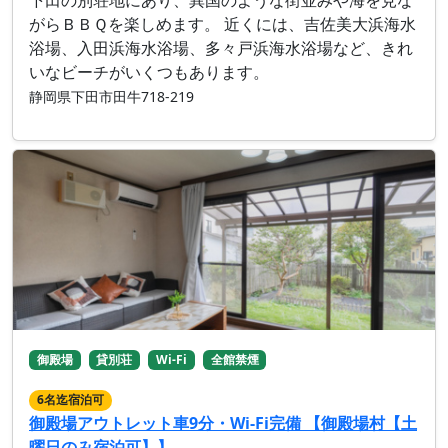
下田の別荘地にあり、異国のような街並みや海を見な
がらＢＢＱを楽しめます。 近くには、吉佐美大浜海水
浴場、入田浜海水浴場、多々戸浜海水浴場など、きれ
いなビーチがいくつもあります。
静岡県下田市田牛718-219
御殿場
貸別荘
Wi-Fi
全館禁煙
6名迄宿泊可
御殿場アウトレット車9分・Wi-Fi完備 【御殿場村【土
曜日のみ宿泊可】】