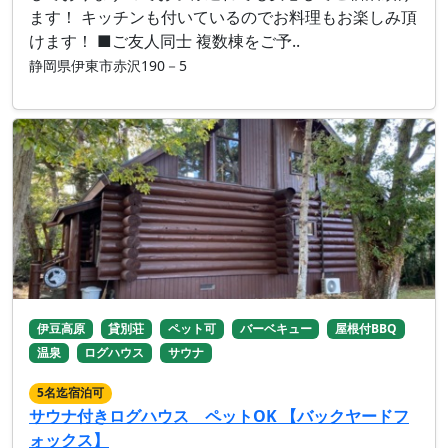
ます！ キッチンも付いているのでお料理もお楽しみ頂
けます！ ■ご友人同士 複数棟をご予..
静岡県伊東市赤沢190－5
伊豆高原
貸別荘
ペット可
バーベキュー
屋根付BBQ
温泉
ログハウス
サウナ
5名迄宿泊可
サウナ付きログハウス ペットOK 【バックヤードフ
ォックス】