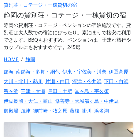
貸別荘・コテージ・一棟貸切の宿
静岡の貸別荘・コテージ・一棟貸切の宿
静岡の貸別荘・コテージ・ペンションの宿泊施設です。貸
別荘は大人数での宿泊にぴったり。素泊まりで格安に利用
できます。BBQもおすすめ。ペンションは、子連れ旅行や
カップルにもおすすめです。245選
HOME
静岡
熱海
南熱海・多賀・網代
伊東・宇佐美・川奈
伊豆高原
大川・北川・熱川
片瀬・白田
河津・今井浜
下田・白浜
弓ヶ浜
三津・大瀬
戸田・土肥
堂ヶ島・宇久須
伊豆長岡・大仁・韮山
修善寺・天城湯ヶ島・中伊豆
御殿場
焼津
御前崎・牧之原
藤枝
掛川
浜名湖