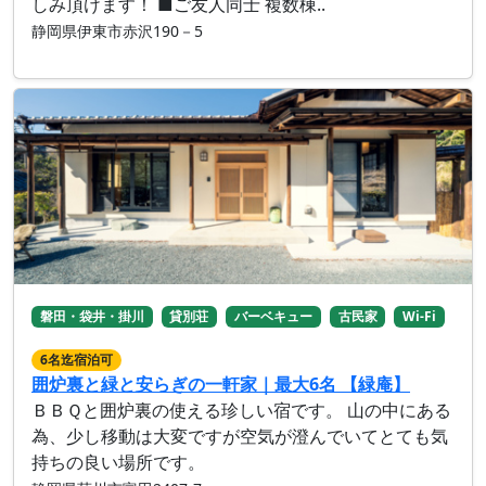
しみ頂けます！ ■ご友人同士 複数棟..
静岡県伊東市赤沢190－5
磐田・袋井・掛川
貸別荘
バーベキュー
古民家
Wi-Fi
6名迄宿泊可
囲炉裏と緑と安らぎの一軒家｜最大6名 【緑庵】
ＢＢＱと囲炉裏の使える珍しい宿です。 山の中にある
為、少し移動は大変ですが空気が澄んでいてとても気
持ちの良い場所です。