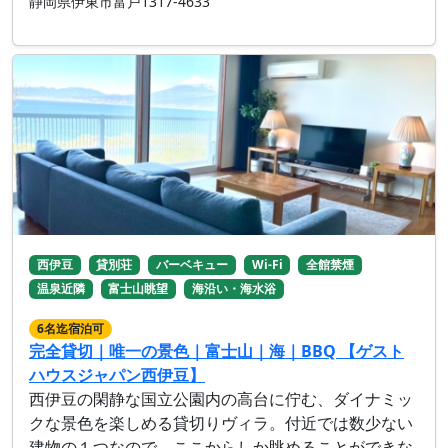
静岡県伊東市富戸1317-4633
西伊豆
貸別荘
バーベキュー
Wi-Fi
全館禁煙
温泉近隣
富士山眺望
海沿い・海水浴
6名迄宿泊可
完全貸切｜唯一の景色｜富士山｜海｜BBQ 【ゲスト
ハウスジャパン西伊豆】
西伊豆の閑静な国立公園内の高台に佇む、ダイナミッ
クな景色を楽しめる貸切りヴィラ。付近では数少ない
建物の１つなので、ここからしか眺めることができな