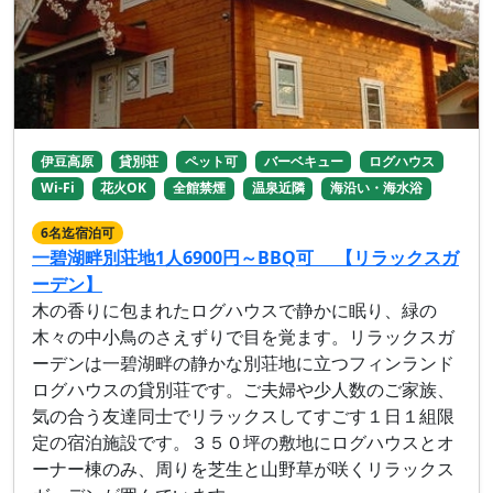
伊豆高原
貸別荘
ペット可
バーベキュー
ログハウス
Wi-Fi
花火OK
全館禁煙
温泉近隣
海沿い・海水浴
6名迄宿泊可
一碧湖畔別荘地1人6900円～BBQ可 【リラックスガ
ーデン】
木の香りに包まれたログハウスで静かに眠り、緑の
木々の中小鳥のさえずりで目を覚ます。リラックスガ
ーデンは一碧湖畔の静かな別荘地に立つフィンランド
ログハウスの貸別荘です。ご夫婦や少人数のご家族、
気の合う友達同士でリラックスしてすごす１日１組限
定の宿泊施設です。３５０坪の敷地にログハウスとオ
ーナー棟のみ、周りを芝生と山野草が咲くリラックス