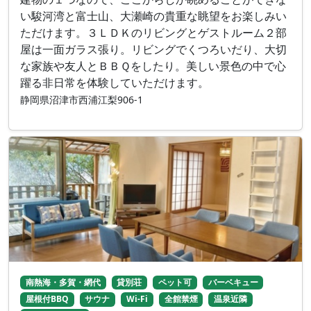
い駿河湾と富士山、大瀬崎の貴重な眺望をお楽しみい
ただけます。３ＬＤＫのリビングとゲストルーム２部
屋は一面ガラス張り。リビングでくつろいだり、大切
な家族や友人とＢＢＱをしたり。美しい景色の中で心
躍る非日常を体験していただけます。
静岡県沼津市西浦江梨906-1
南熱海・多賀・網代
貸別荘
ペット可
バーベキュー
屋根付BBQ
サウナ
Wi-Fi
全館禁煙
温泉近隣