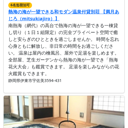
6名迄宿泊可
熱海の海が一望できる和モダン温泉付貸別荘 【満月あ
じろ（mitsukiajiro）】
南熱海（網代）の高台で熱海の海が一望できる一棟貸
し切り（１日１組限定）の完全プライベート空間で癒
しと安らぎのひとときを過ごしませんか。 時間を忘れ
心身ともに解放し、非日常の時間をお過ごしくださ
い。 温泉は屋内の檜風呂、屋外で足湯を楽しめます。
全部屋、芝生ガーデンから熱海の海が一望でき「熱海
花火大会」も鑑賞できます。 足湯を楽しみながらの花
火鑑賞もできます。
静岡県伊東市宇佐美3594-431