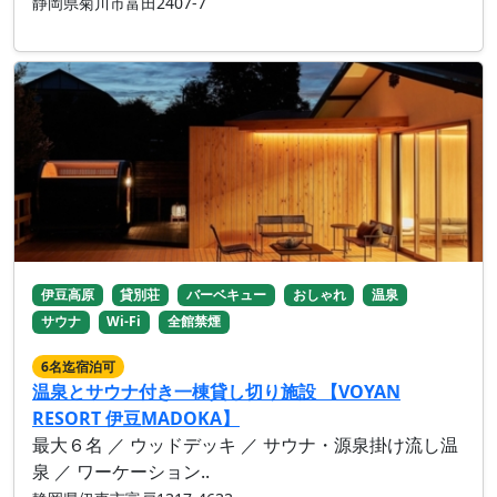
静岡県菊川市富田2407-7
伊豆高原
貸別荘
バーベキュー
おしゃれ
温泉
サウナ
Wi-Fi
全館禁煙
6名迄宿泊可
温泉とサウナ付き一棟貸し切り施設 【VOYAN
RESORT 伊豆MADOKA】
最大６名 ／ ウッドデッキ ／ サウナ・源泉掛け流し温
泉 ／ ワーケーション..