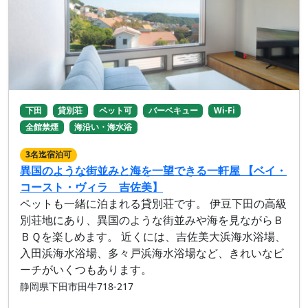
下田
貸別荘
ペット可
バーベキュー
Wi-Fi
全館禁煙
海沿い・海水浴
3名迄宿泊可
異国のような街並みと海を一望できる一軒屋 【ベイ・
コースト・ヴィラ 吉佐美】
ペットも一緒に泊まれる貸別荘です。 伊豆下田の高級
別荘地にあり、異国のような街並みや海を見ながらＢ
ＢＱを楽しめます。 近くには、吉佐美大浜海水浴場、
入田浜海水浴場、多々戸浜海水浴場など、きれいなビ
ーチがいくつもあります。
静岡県下田市田牛718-217