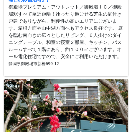
御殿場プレミアム・アウトレット／御殿場ＩＣ／御殿
場駅すべて至近距離！ゆったり過ごせる芝生の庭付き
戸建でありながら、利便性の高いエリアにございま
す。箱根方面や山中湖方面へもアクセス良好です。 庭
を臨む南向きの広々としたリビング、６人掛けのダイ
ニングテーブル、和室の寝室２部屋、キッチン、バス
ルームすべて１階にあり、約１００㎡ございます。オ
ール電化住宅ですので、安全にご利用いただけます。
静岡県御殿場市新橋699-12