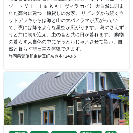
ゾート Ｖｉｌｌａ ＫＡＩ ヴィラ カイ】 大自然に囲ま
れた高台に建つ一棟貸しのお家。 リビングから続くウ
ッドデッキからは海と山の大パノラマが広がってい
て、夜には降るような星空が広がります。 鳥のさえず
りと共に朝を迎え、虫の音と共に日が暮れます。 動物
の暮らす大自然の中にそっとおじゃまさせて貰い、自
然と暮らす非日常を体験できます。
静岡県賀茂郡東伊豆町奈良本1243-6