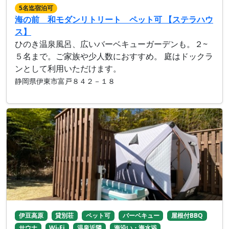
5名迄宿泊可
海の前 和モダンリトリート ペット可 【ステラハウ
ス】
ひのき温泉風呂、広いバーベキューガーデンも。２~
５名まで。ご家族や少人数におすすめ。 庭はドックラ
ンとして利用いただけます。
静岡県伊東市富戸８４２－１８
伊豆高原
貸別荘
ペット可
バーベキュー
屋根付BBQ
サウナ
Wi-Fi
温泉近隣
海沿い・海水浴