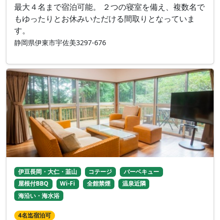
最大４名まで宿泊可能。 ２つの寝室を備え、複数名で
もゆったりとお休みいただける間取りとなっていま
す。
静岡県伊東市宇佐美3297-676
伊豆長岡・大仁・韮山
コテージ
バーベキュー
屋根付BBQ
Wi-Fi
全館禁煙
温泉近隣
海沿い・海水浴
4名迄宿泊可