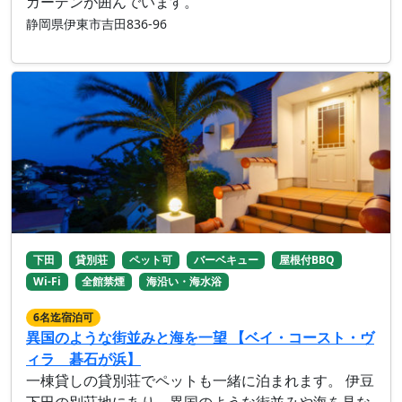
ガーデンが囲んでいます。
静岡県伊東市吉田836-96
下田
貸別荘
ペット可
バーベキュー
屋根付BBQ
Wi-Fi
全館禁煙
海沿い・海水浴
6名迄宿泊可
異国のような街並みと海を一望 【ベイ・コースト・ヴ
ィラ 碁石が浜】
一棟貸しの貸別荘でペットも一緒に泊まれます。 伊豆