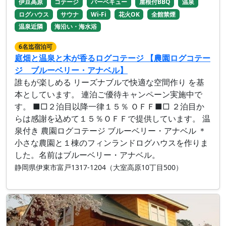
伊豆高原
コテージ
バーベキュー
屋根付BBQ
温泉
ログハウス
サウナ
Wi-Fi
花火OK
全館禁煙
温泉近隣
海沿い・海水浴
6名迄宿泊可
庭畑と温泉と木が香るログコテージ 【農園ログコテー
ジ ブルーベリー・アナベル】
誰もが楽しめる リーズナブルで快適な空間作り を基
本としています。 連泊ご優待キャンペーン実施中で
す。 ■□２泊目以降一律１５％ ＯＦＦ■□ ２泊目か
らは感謝を込めて１５％ＯＦＦで提供しています。 温
泉付き 農園ログコテージ ブルーベリー・アナベル ＊
小さな農園と１棟のフィンランドログハウスを作りま
した。名前はブルーベリー・アナベル。
静岡県伊東市富戸1317-1204（大室高原10丁目500）