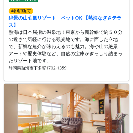
4名迄宿泊可
絶景の山荘風リゾート ペットOK 【熱海なぎさテラ
ス】
熱海は日本屈指の温泉地！東京から新幹線で約５０分
の近さで気軽に行ける観光地です。海に面した立地
で、新鮮な魚介が味わえるのも魅力。海や山の絶景、
アートや歴史体験など、自然の宝庫がぎっしり詰まっ
たリゾート地です。
静岡県熱海市下多賀1702-1359