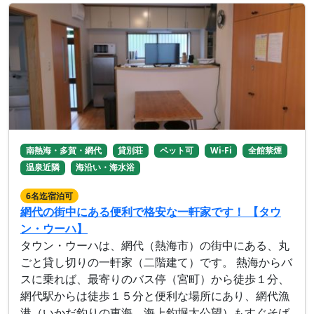
南熱海・多賀・網代
貸別荘
ペット可
Wi-Fi
全館禁煙
温泉近隣
海沿い・海水浴
6名迄宿泊可
網代の街中にある便利で格安な一軒家です！ 【タウ
ン・ウーハ】
タウン・ウーハは、網代（熱海市）の街中にある、丸
ごと貸し切りの一軒家（二階建て）です。 熱海からバ
スに乗れば、最寄りのバス停（宮町）から徒歩１分、
網代駅からは徒歩１５分と便利な場所にあり、網代漁
港（いかだ釣りの東海、海上釣堀太公望）もすぐそば