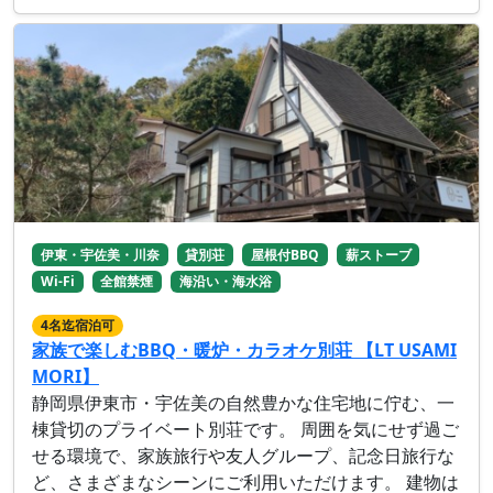
伊東・宇佐美・川奈
貸別荘
屋根付BBQ
薪ストーブ
Wi-Fi
全館禁煙
海沿い・海水浴
4名迄宿泊可
家族で楽しむBBQ・暖炉・カラオケ別荘 【LT USAMI
MORI】
静岡県伊東市・宇佐美の自然豊かな住宅地に佇む、一
棟貸切のプライベート別荘です。 周囲を気にせず過ご
せる環境で、家族旅行や友人グループ、記念日旅行な
ど、さまざまなシーンにご利用いただけます。 建物は