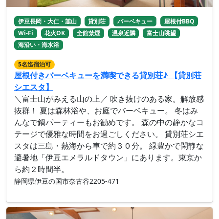
伊豆長岡・大仁・韮山
貸別荘
バーベキュー
屋根付BBQ
Wi-Fi
花火OK
全館禁煙
温泉近隣
富士山眺望
海沿い・海水浴
5名迄宿泊可
屋根付きバーベキューを満喫できる貸別荘♪ 【貸別荘
シエスタ】
＼富士山がみえる山の上／ 吹き抜けのある家。解放感
抜群！ 夏は森林浴や、お庭でバーベキュー。 冬はみ
んなで鍋パーティーもお勧めです。 森の中の静かなコ
テージで優雅な時間をお過ごしください。 貸別荘シエ
スタは三島・熱海から車で約３０分。 緑豊かで閑静な
避暑地「伊豆エメラルドタウン」にあります。 ​東京か
ら約２時間半。
静岡県伊豆の国市奈古谷2205-471