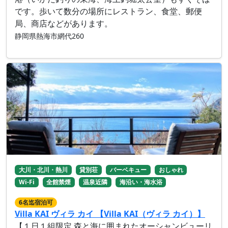
です。歩いて数分の場所にレストラン、食堂、郵便
局、商店などがあります。
静岡県熱海市網代260
大川・北川・熱川
貸別荘
バーベキュー
おしゃれ
Wi-Fi
全館禁煙
温泉近隣
海沿い・海水浴
6名迄宿泊可
Villa KAI ヴィラ カイ 【Villa KAI（ヴィラ カイ）】
【１日１組限定 森と海に囲まれたオーシャンビューリ