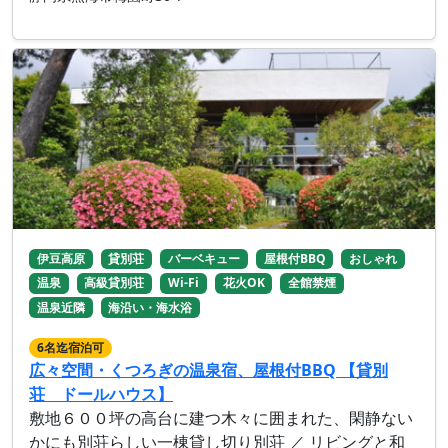
伊豆高原
貸別荘
バーベキュー
屋根付BBQ
おしゃれ
温泉
高級貸別荘
Wi-Fi
花火OK
全館禁煙
温泉近隣
海沿い・海水浴
6名迄宿泊可
広々空間・くつろぎの温泉宿、屋根付BBQ 【貸別
荘 ドールハウス】
敷地６００坪の高台に建つ木々に囲まれた、閑静ない
かにも別荘らしい一棟貸し切り別荘 ／ リビングと和