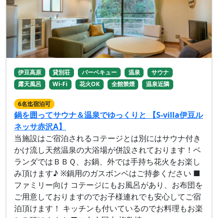
伊豆高原
貸別荘
バーベキュー
温泉
サウナ
露天風呂
Wi-Fi
花火OK
全館禁煙
温泉近隣
6名迄宿泊可
鍋を囲ってサウナ＆温泉でゆっくりと 【S-villa伊豆ル
ネッサ赤沢A】
当施設はご宿泊されるコテージとは別にはサウナ付き
かけ流し天然温泉の大浴場が併設されております！ベ
ランダではＢＢＱ、お鍋、外では手持ち花火をお楽し
み頂けます♪ ※鍋用のガスボンベはご持参ください ■
ファミリー向け コテージにもお風呂があり、お布団を
ご用意しておりますのでお子様連れでも安心してご宿
泊頂けます！ キッチンも付いているのでお料理もお楽