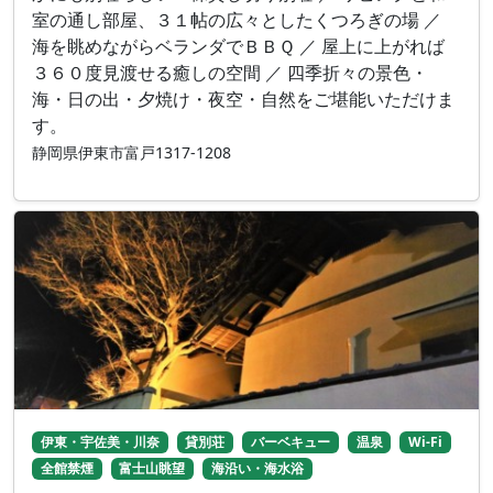
室の通し部屋、３１帖の広々としたくつろぎの場 ／
海を眺めながらベランダでＢＢＱ ／ 屋上に上がれば
３６０度見渡せる癒しの空間 ／ 四季折々の景色・
海・日の出・夕焼け・夜空・自然をご堪能いただけま
す。
静岡県伊東市富戸1317-1208
伊東・宇佐美・川奈
貸別荘
バーベキュー
温泉
Wi-Fi
全館禁煙
富士山眺望
海沿い・海水浴