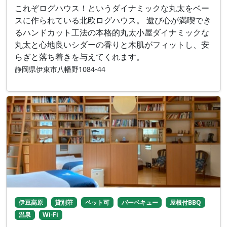
これぞログハウス！というダイナミックな丸太をベー
スに作られている北欧ログハウス。 遊び心が満喫でき
るハンドカット工法の本格的丸太小屋ダイナミックな
丸太と心地良いシダーの香りと木肌がフィットし、安
らぎと落ち着きを与えてくれます。
静岡県伊東市八幡野1084-44
伊豆高原
貸別荘
ペット可
バーベキュー
屋根付BBQ
温泉
Wi-Fi