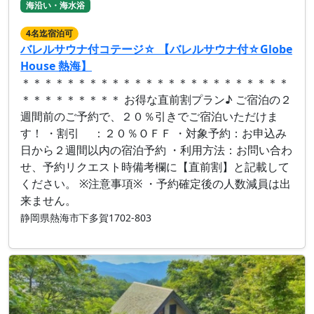
海沿い・海水浴
4名迄宿泊可
バレルサウナ付コテージ☆ 【バレルサウナ付☆Globe
House 熱海】
＊＊＊＊＊＊＊＊＊＊＊＊＊＊＊＊＊＊＊＊＊＊＊＊
＊＊＊＊＊＊＊＊＊ お得な直前割プラン♪ ご宿泊の２
週間前のご予約で、２０％引きでご宿泊いただけま
す！ ・割引 ：２０％ＯＦＦ ・対象予約：お申込み
日から２週間以内の宿泊予約 ・利用方法：お問い合わ
せ、予約リクエスト時備考欄に【直前割】と記載して
ください。 ※注意事項※ ・予約確定後の人数減員は出
来ません。
静岡県熱海市下多賀1702-803