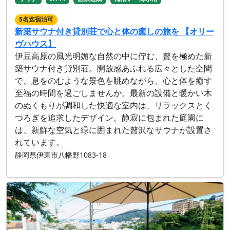
5名迄宿泊可
新築サウナ付き貸別荘で心と体の癒しの旅を 【オリー
ヴハウス】
伊豆高原の風光明媚な自然の中に佇む、贅を極めた新
築サウナ付き貸別荘。開放感あふれる広々とした空間
で、息をのむような景色を眺めながら、心と体を癒す
至福の時間を過ごしませんか。最新の設備と暖かい木
のぬくもりが調和した快適な室内は、リラックスとく
つろぎを追求したデザイン。静寂に包まれた庭園に
は、新鮮な空気と緑に囲まれた贅沢なサウナが設置さ
れています。
静岡県伊東市八幡野1083-18