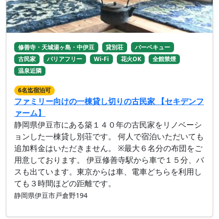
修善寺・天城湯ヶ島・中伊豆
貸別荘
バーベキュー
古民家
バリアフリー
Wi-Fi
花火OK
全館禁煙
温泉近隣
6名迄宿泊可
ファミリー向けの一棟貸し切りの古民家 【セキデンフ
ァーム】
静岡県伊豆市にある築１４０年の古民家をリノベーシ
ョンした一棟貸し別荘です。 何人で宿泊いただいても
追加料金はいただきません。 ※最大６名分の布団をご
用意しております。 伊豆修善寺駅から車で１５分、バ
スも出ています。東京からは車、電車どちらを利用し
ても３時間ほどの距離です。
静岡県伊豆市戸倉野194