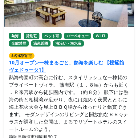
熱海
貸別荘
ペット可
バーベキュー
Wi-Fi
全館禁煙
温泉近隣
海沿い・海水浴
5名迄宿泊可
10月オープン一棟まるごと、熱海を楽しむ 【桜鴛館
ヴェドゥータ1】
熱海梅園町の高台に佇む、スタイリッシュな一棟貸の
プライベートヴィラ。 熱海駅（１．８㎞）からも近く
ＪＲ来宮駅から徒歩圏内です。（約８分） 眼下には熱
海の街と相模湾が広がり、夜には煌めく夜景とともに
海上花火大会を屋上ＢＢＱ場からゆったりと鑑賞でき
ます。 モダンデザインのリビングと開放的なＢＢＱテ
ラスが調和した空間は、まるでリゾートホテルのスイ
ートルームのよう。
静岡県熱海市梅園町30-7