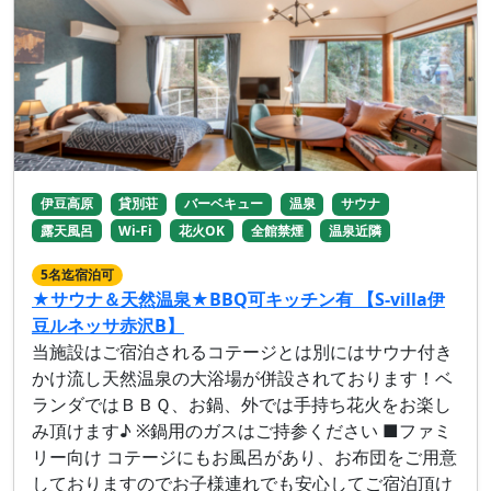
伊豆高原
貸別荘
バーベキュー
温泉
サウナ
露天風呂
Wi-Fi
花火OK
全館禁煙
温泉近隣
5名迄宿泊可
★サウナ＆天然温泉★BBQ可キッチン有 【S-villa伊
豆ルネッサ赤沢B】
当施設はご宿泊されるコテージとは別にはサウナ付き
かけ流し天然温泉の大浴場が併設されております！ベ
ランダではＢＢＱ、お鍋、外では手持ち花火をお楽し
み頂けます♪ ※鍋用のガスはご持参ください ■ファミ
リー向け コテージにもお風呂があり、お布団をご用意
しておりますのでお子様連れでも安心してご宿泊頂け