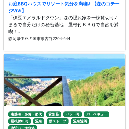
お庭BBQハウスでリゾート気分を満喫♪ 【森のコテー
ジViVi】
「伊豆エメラルドタウン」森の隠れ家を一棟貸切り♪
まるで自分だけの秘密基地！屋根付ＢＢＱで自然を満
喫！..
静岡県伊豆の国市奈古谷2204-644
南熱海・多賀・網代
貸別荘
ペット可
バーベキュー
屋根付BBQ
温泉
薪ストーブ
温泉近隣
海沿い・海水浴